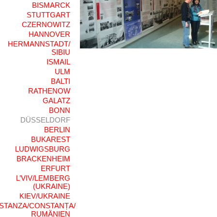
BISMARCK
STUTTGART
CZERNOWITZ
HANNOVER
HERMANNSTADT/
SIBIU
ISMAIL
ULM
BALTI
RATHENOW
GALATZ
BONN
DÜSSELDORF
BERLIN
BUKAREST
LUDWIGSBURG
BRACKENHEIM
ERFURT
L’VIV/LEMBERG
(UKRAINE)
KIEV/UKRAINE
STANZA/CONSTANȚA/
RUMÄNIEN