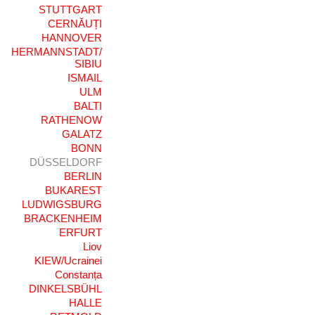
STUTTGART
CERNĂUȚI
HANNOVER
HERMANNSTADT/
SIBIU
ISMAIL
ULM
BALTI
RATHENOW
GALATZ
BONN
DÜSSELDORF
BERLIN
BUKAREST
LUDWIGSBURG
BRACKENHEIM
ERFURT
Liov
KIEW/Ucrainei
Constanța
DINKELSBÜHL
HALLE