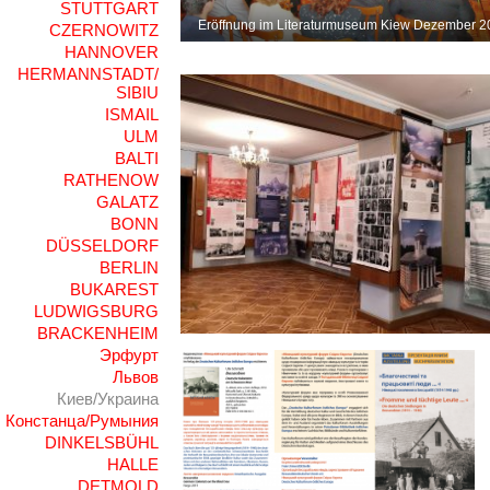
STUTTGART
Eröffnung im Literaturmuseum Kiew Dezember 
CZERNOWITZ
HANNOVER
HERMANNSTADT/
SIBIU
ISMAIL
ULM
BALTI
RATHENOW
GALATZ
BONN
DÜSSELDORF
BERLIN
BUKAREST
LUDWIGSBURG
BRACKENHEIM
Эрфурт
Львов
Киев/Украина
Констанца/Румыния
DINKELSBÜHL
HALLE
DETMOLD