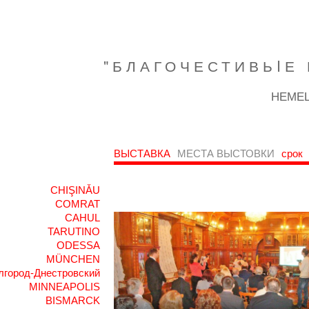
"БЛАГОЧЕСТИВЬIЕ 
НЕМЕЦ
ВЫСТАВКА
МЕСТА ВЫСТОВКИ
срок
CHIŞINǍU
COMRAT
CAHUL
TARUTINO
ODESSA
MÜNCHEN
лгород-Днестровский
MINNEAPOLIS
BISMARCK