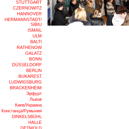
STUTTGART
CZERNOWITZ
HANNOVER
HERMANNSTADT/
SIBIU
ISMAIL
ULM
BALTI
RATHENOW
GALATZ
BONN
DÜSSELDORF
BERLIN
BUKAREST
LUDWIGSBURG
BRACKENHEIM
Эрфурт
Львов
Киев/Украина
Констанца/Румыния
DINKELSBÜHL
HALLE
DETMOLD